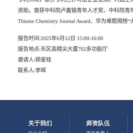
资助。曾获中科院卢嘉锡青年人才奖、中科院青
Thieme Chemistry Journal Award
、华为难题揭榜“
报告时间
:2025
年
6
月
12
日
15:00-16:00
报告地点
:
东区高精尖大厦
702
多功能厅
邀请人
:
顾星桂
联系人
:
李晖
关于我们
师资队伍
中心介绍
项目负责人