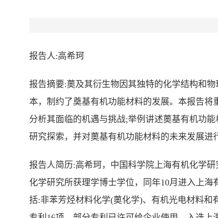
报告人
:
高希珂
报告摘要
:
薁及其衍生物因其独特的化学结构和物
本，制约了奠基有机功能材料的发展。本报告将
分析其面临的机遇与挑战
;
举例讲述薁基有机功能
研究探索，并对薁基有机功能材料的未来发展进
报告人简历
:
高希珂，中国科学院上海有机化学研
化学研究所获理学博士学位，同年
10
月进入上海
括
:
非苯芳烃材料化学
(
薁化学
)
、有机光电材料和
专利
16
项，部分专利已许可给企业使用。入选上